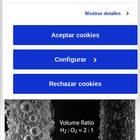
pulsas “Rechazar cookies”, equivaldrá a rechazar la
instalación de todas las cookies salvo las necesarias que
Mostrar detalles
son indispensables para que el sitio web funcione y que
por tanto no se pueden desactivar. Puedes consultar
más información en nuestra
Política de Cookies
Aceptar cookies
Configurar
Agricultura LED
Rechazar cookies