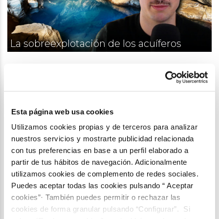
La sobreexplotación de los acuíferos
Esta página web usa cookies
Utilizamos cookies propias y de terceros para analizar
nuestros servicios y mostrarte publicidad relacionada
con tus preferencias en base a un perfil elaborado a
partir de tus hábitos de navegación. Adicionalmente
Agricultura, juventud y emprendimiento
utilizamos cookies de complemento de redes sociales.
social
Puedes aceptar todas las cookies pulsando “ Aceptar
cookies”· También puedes permitir o rechazar las
cookies de forma granular pulsando “Configurar”. Si