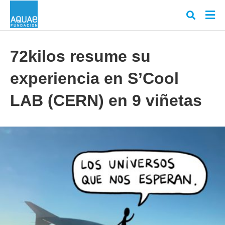
72kilos resume su
experiencia en S’Cool
Escr
tu
cons
LAB (CERN) en 9 viñetas
y
puls
en
INT