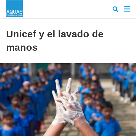
Unicef y el lavado de
manos
Escr
tu
cons
y
puls
en
INT