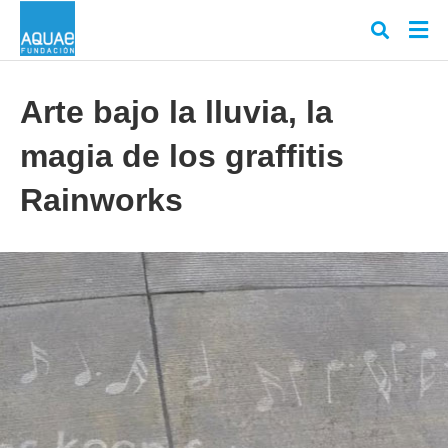
Arte bajo la lluvia, la
magia de los graffitis
Escr
tu
cons
Rainworks
y
puls
en
INT