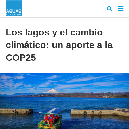
Los lagos y el cambio
climático: un aporte a la
Escr
tu
cons
COP25
y
puls
en
INT