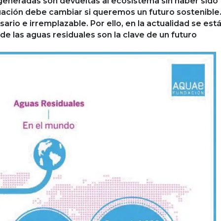
 generadas son devueltas al ecosistema sin haber sido
ituación debe cambiar si queremos un futuro sostenible
ario e irremplazable. Por ello, en la actualidad se est
de las aguas residuales son la clave de un futuro