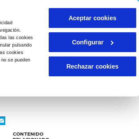
CALCULADORAS
Aceptar cookies
icidad
avegación.
das las cookies
Configurar
anular pulsando
las cookies
o no se pueden
Rechazar cookies
ook
nkedIn
WhatsApp
Email
CONTENIDO