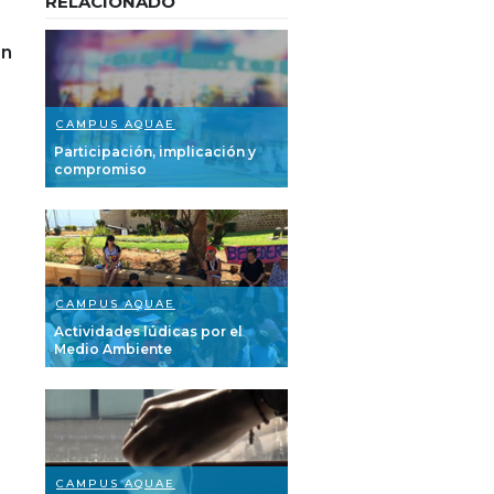
RELACIONADO
.
án
CAMPUS AQUAE
Participación, implicación y
compromiso
CAMPUS AQUAE
Actividades lúdicas por el
Medio Ambiente
CAMPUS AQUAE