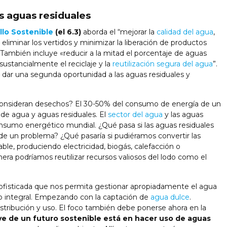
as aguas residuales
llo Sostenible
(el 6.3)
aborda el “mejorar la
calidad del agua
,
, eliminar los vertidos y minimizar la liberación de productos
 También incluye «reducir a la mitad el porcentaje de aguas
sustancialmente el reciclaje y la
reutilización segura del agua
”.
a dar una segunda oportunidad a las aguas residuales y
 consideran desechos? El 30-50% del consumo de energía de un
 de agua y aguas residuales. El
sector del agua
y las aguas
onsumo energético mundial. ¿Qué pasa si las aguas residuales
de un problema? ¿Qué pasaría si pudiéramos convertir las
ble, produciendo electricidad, biogás, calefacción o
ra podríamos reutilizar recursos valiosos del lodo como el
fisticada que nos permita gestionar apropiadamente el agua
lo integral. Empezando con la captación de
agua dulce
.
stribución y uso. El foco también debe ponerse ahora en la
ve de un futuro sostenible está en hacer uso de aguas