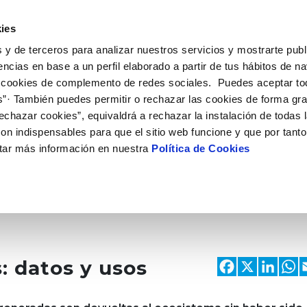
 HACEMOS
CAMPUS AQUAE
HISTORIAS DEL CAMBIO
ies
 y de terceros para analizar nuestros servicios y mostrarte publ
encias en base a un perfil elaborado a partir de tus hábitos de n
 cookies de complemento de redes sociales. Puedes aceptar to
s”· También puedes permitir o rechazar las cookies de forma gr
echazar cookies”, equivaldrá a rechazar la instalación de todas 
on indispensables para que el sitio web funcione y que por tant
tar más información en nuestra
Política de Cookies
Faceb
X
Li
: datos y usos