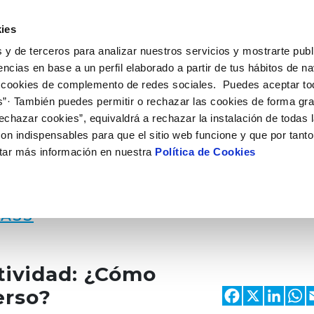
 HACEMOS
CAMPUS AQUAE
HISTORIAS DEL CAMBIO
ies
 y de terceros para analizar nuestros servicios y mostrarte publ
encias en base a un perfil elaborado a partir de tus hábitos de n
 cookies de complemento de redes sociales. Puedes aceptar to
s”· También puedes permitir o rechazar las cookies de forma gr
echazar cookies”, equivaldrá a rechazar la instalación de todas 
on indispensables para que el sitio web funcione y que por tant
tar más información en nuestra
Política de Cookies
LASS
atividad: ¿Cómo
Faceb
X
Li
erso?