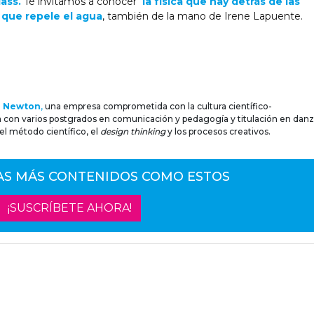
lass.
Te invitamos a conocer
la física que hay detrás de las
 que repele el agua
, también de la mano de Irene Lapuente.
e Newton
,
una empresa comprometida con la cultura científico-
ta con varios postgrados en comunicación y pedagogía y titulación en dan
 el método científico, el
design thinking
y los procesos creativos.
AS MÁS CONTENIDOS COMO ESTOS
¡SUSCRÍBETE AHORA!