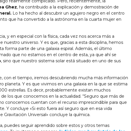
 algo realmente complicado. Pero, recientemente, la
ea Ghez
, ha contribuido a la explicación y demostración de
neral.
Lo ha hecho al descubrir un agujero negro en el centro
ento que ha convertido a la astrónoma en la cuarta mujer en
a, y en especial con la física, cada vez nos acerca más a
e nuestro universo. Y es que, gracias a esta disciplina, hemos
a forma parte de una galaxia espiral. Además, el último
mado que no estamos en el centro de esta, ya que ahí se
o
, sino que nuestro sistema solar está situado en uno de sus
e, con el tiempo, iremos descubriendo mucha más información
ro planeta. Y es que vivimos en una galaxia en la que se estima
00 estrellas. Es decir, probablemente existan muchos
s de los que conocemos en la actualidad. “Seguro que más de
 no conocemos cuentan con el recurso imprescindible para que
te. Y concluye «Si esto fuera así seguro que en esa vida
 Gravitación Universal» concluye la química.
ia, puedes seguir aprendido sobre estos y otros temas