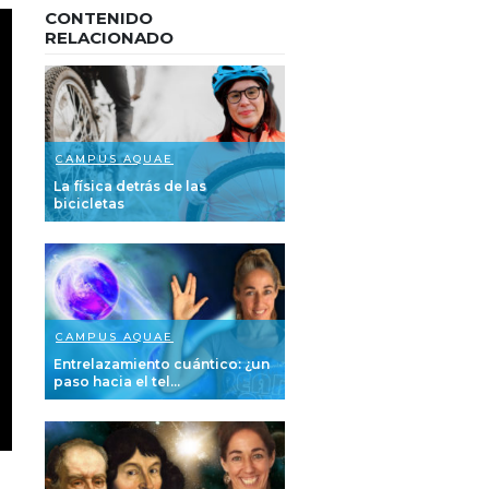
CONTENIDO
RELACIONADO
CAMPUS AQUAE
La física detrás de las
bicicletas
CAMPUS AQUAE
Entrelazamiento cuántico: ¿un
paso hacia el tel...