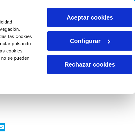
CALCULADORAS
Aceptar cookies
icidad
avegación.
das las cookies
Configurar
anular pulsando
las cookies
o no se pueden
Rechazar cookies
ook
nkedIn
WhatsApp
Email