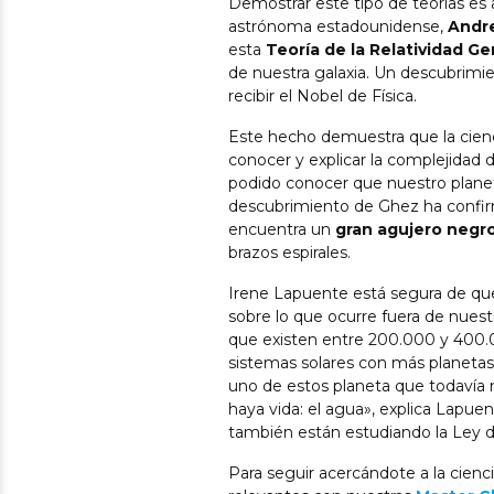
Demostrar este tipo de teorías es
astrónoma estadounidense,
Andr
esta
Teoría de la Relatividad Ge
de nuestra galaxia. Un descubrimi
recibir el Nobel de Física.
Este hecho demuestra que la cienci
conocer y explicar la complejidad d
podido conocer que nuestro planet
descubrimiento de Ghez ha confir
encuentra un
gran agujero negr
brazos espirales.
Irene Lapuente está segura de qu
sobre lo que ocurre fuera de nuest
que existen entre 200.000 y 400.0
sistemas solares con más planeta
uno de estos planeta que todavía
haya vida: el agua», explica Lapuen
también están estudiando la Ley de
Para seguir acercándote a la cienc