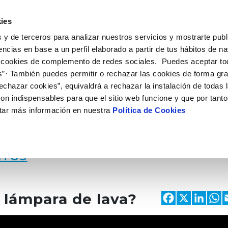
 HACEMOS
CAMPUS AQUAE
HISTORIAS DEL CAMBIO
ies
 y de terceros para analizar nuestros servicios y mostrarte publ
encias en base a un perfil elaborado a partir de tus hábitos de n
 cookies de complemento de redes sociales. Puedes aceptar to
s”· También puedes permitir o rechazar las cookies de forma gr
echazar cookies”, equivaldrá a rechazar la instalación de todas 
on indispensables para que el sitio web funcione y que por tant
tar más información en nuestra
Política de Cookies
NTOS
Faceb
X
Li
 lámpara de lava?