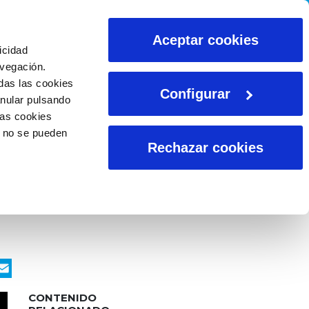
CALCULADORAS
Aceptar cookies
icidad
avegación.
das las cookies
Configurar
anular pulsando
las cookies
o no se pueden
Rechazar cookies
ook
nkedIn
WhatsApp
Email
CONTENIDO