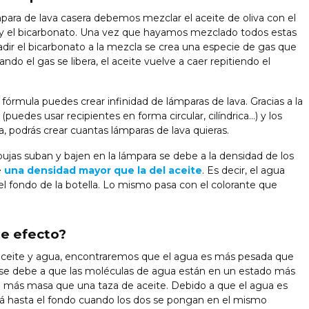
mpara de lava casera debemos mezclar el aceite de oliva con el
e y el bicarbonato. Una vez que hayamos mezclado todos estas
dir el bicarbonato a la mezcla se crea una especie de gas que
ndo el gas se libera, el aceite vuelve a caer repitiendo el
fórmula puedes crear infinidad de lámparas de lava. Gracias a la
uedes usar recipientes en forma circular, cilíndrica…) y los
a, podrás crear cuantas lámparas de lava quieras.
ujas suban y bajen en la lámpara se debe a la densidad de los
e
una densidad mayor que la del aceite
. Es decir, el agua
l fondo de la botella. Lo mismo pasa con el colorante que
te efecto?
ceite y agua, encontraremos que el agua es más pesada que
 se debe a que las moléculas de agua están en un estado más
 más masa que una taza de aceite. Debido a que el agua es
rá hasta el fondo cuando los dos se pongan en el mismo