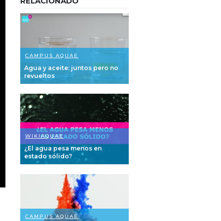
RELACIONADO
CAMPUS AQUAE
Agua y aceite: juntos pero no
revueltos
WIKIAQUAE
¿El agua pesa menos en
estado sólido?
CAMPUS AQUAE