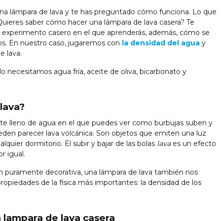
una lámpara de lava y te has preguntado cómo funciona. Lo que
 ¿Quieres saber cómo hacer una lámpara de lava casera? Te
ico experimento casero en el que aprenderás, además, cómo se
dos. En nuestro caso, jugaremos con
la densidad del agua
y
e lava.
lo necesitamos agua fría, aceite de oliva, bicarbonato y
lava?
nte lleno de agua en el que puedes ver como burbujas suben y
ueden parecer lava volcánica. Son objetos que emiten una luz
quier dormitorio. El subir y bajar de las bolas
lava
es un efecto
r igual.
n puramente decorativa, una lámpara de lava también nos
opiedades de la física más importantes: la densidad de los
a lampara de lava casera