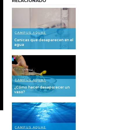
RELACIONADO
CAMPUS AQUAE
Canicas que desaparecen en el
agua
CAMPUS AQUAE
¿Cómo hacer desaparecer un
vaso?
CAMPUS AQUAE