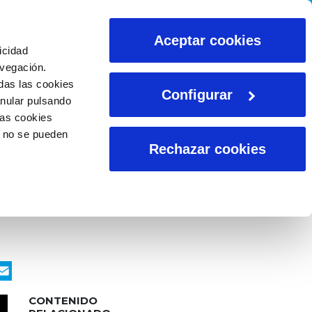
CALCULADORAS
Aceptar cookies
icidad
avegación.
das las cookies
Configurar
anular pulsando
las cookies
o no se pueden
Rechazar cookies
ook
nkedIn
WhatsApp
Email
CONTENIDO