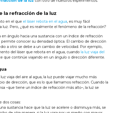
efracción de la luz
con otro de nuestros experimentos.
la refracción de la luz
nto en el que
el láser rebota en el agua
, es muy fácil
la luz. Pero, ¿qué es realmente el fenómeno de la refracción?
ja en ángulo hacia una sustancia con un índice de refracción
ón permite conocer su densidad óptica. El cambio de dirección
edio a otro se debe a un cambio de velocidad. Por ejemplo,
ento del láser que rebota en el agua, cuando
la luz viaja del
hace que continúe viajando en un ángulo o dirección diferente.
agua
luz viaja del aire al agua, la luz puede viajar mucho más
o de dirección, que es lo que llamamos refracción. Cuando la
a –que tiene un índice de refracción más alto–, la luz se
e dos cosas:
i una sustancia hace que la luz se acelere o disminuya más, se
Dicho de otra manera, si la luz viaja por un medio con mayor