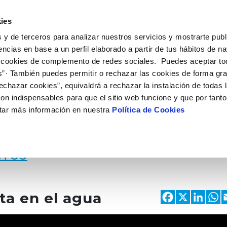
UÉ HACEMOS
CAMPUS AQUAE
HISTORIAS DEL CAMBIO
ies
 y de terceros para analizar nuestros servicios y mostrarte publ
encias en base a un perfil elaborado a partir de tus hábitos de n
 cookies de complemento de redes sociales. Puedes aceptar to
s”· También puedes permitir o rechazar las cookies de forma gr
echazar cookies”, equivaldrá a rechazar la instalación de todas 
on indispensables para que el sitio web funcione y que por tant
tar más información en nuestra
Política de Cookies
NTOS
Faceb
X
Li
ota en el agua