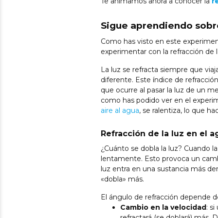
Te animamos ahora a conocer la
r
Sigue aprendiendo sobre 
Como has visto en este experime
experimentar con la refracción de 
La luz se refracta siempre que via
diferente. Este índice de refracci
que ocurre al pasar la luz de un m
como has podido ver en el experim
aire al agua
, se ralentiza, lo que 
Refracción de la luz en el 
¿Cuánto se dobla la luz? Cuando la 
lentamente. Esto provoca un cambi
luz entra en una sustancia más dens
«dobla» más.
El ángulo de refracción depende d
Cambio en la velocidad
: s
refractará (se doblará) más. 