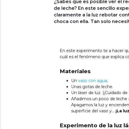
¿Sabes que es posible ver el re
de leche? En este sencillo ex
claramente a la luz rebotar con
choca con ella. Tan solo neces
En este experimento te a hacer qu
cuál es el fenómeno que explica có
Materiales
Un
vaso con agua
.
Unas gotas de leche.
Un láser de luz. (¡Cuidado de 
Añadimos un poco de leche 
Apagamos la luz y encendemos
superficie del vaso y…
¡La lu
Experimento de la luz l