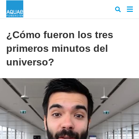
¿Cómo fueron los tres
primeros minutos del
Escr
tu
cons
universo?
y
puls
en
INT