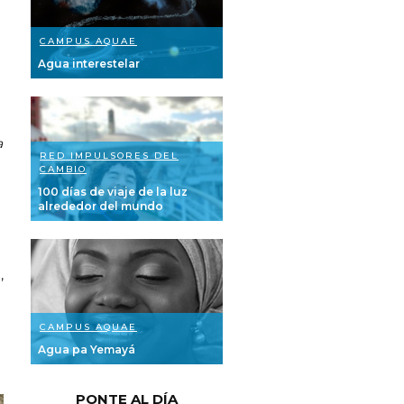
CAMPUS AQUAE
Agua interestelar
a
RED IMPULSORES DEL
CAMBIO
100 días de viaje de la luz
alrededor del mundo
,
CAMPUS AQUAE
Agua pa Yemayá
PONTE AL DÍA