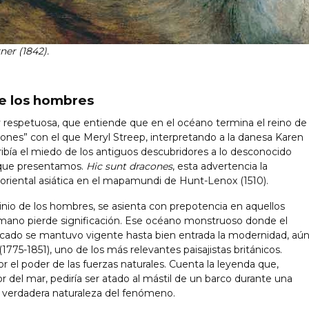
ner (1842).
de los hombres
 y respetuosa, que entiende que en el océano termina el reino de
gones” con el que Meryl Streep, interpretando a la danesa Karen
ribía el miedo de los antiguos descubridores a lo desconocido
a que presentamos.
Hic sunt dracones
, esta advertencia la
 oriental asiática en el mapamundi de Hunt-Lenox (1510).
minio de los hombres, se asienta con prepotencia en aquellos
umano pierde significación. Ese océano monstruoso donde el
icado se mantuvo vigente hasta bien entrada la modernidad, aú
(1775-1851), uno de los más relevantes paisajistas británicos.
r el poder de las fuerzas naturales. Cuenta la leyenda que,
 del mar, pediría ser atado al mástil de un barco durante una
a verdadera naturaleza del fenómeno.