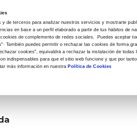
UÉ HACEMOS
CAMPUS AQUAE
HISTORIAS DEL CAMBIO
ies
 y de terceros para analizar nuestros servicios y mostrarte publ
encias en base a un perfil elaborado a partir de tus hábitos de n
 cookies de complemento de redes sociales. Puedes aceptar to
s”· También puedes permitir o rechazar las cookies de forma gr
echazar cookies”, equivaldrá a rechazar la instalación de todas 
on indispensables para que el sitio web funcione y que por tant
tar más información en nuestra
Política de Cookies
ada