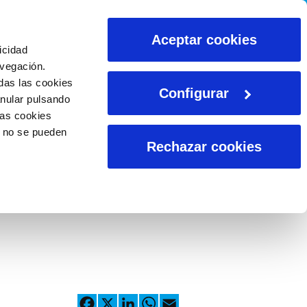
CALCULADORAS
Aceptar cookies
icidad
avegación.
das las cookies
Configurar
anular pulsando
las cookies
o no se pueden
Rechazar cookies
Facebook
X
LinkedIn
WhatsApp
Email