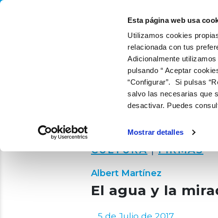
QUIÉNES SOMOS
Q
Esta página web usa cook
Utilizamos cookies propias
relacionada con tus prefer
Adicionalmente utilizamos
pulsando “ Aceptar cookie
“Configurar”. Si pulsas “R
salvo las necesarias que s
desactivar. Puedes consul
Mostrar detalles
CULTURA
|
FIRMAS
Albert Martínez
El agua y la mir
5 de Julio de 2017