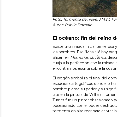
Foto:
Tormenta de nieve, J.M.W. Tur
Autor: Public Domain
El océano: fin del reino 
Existe una mirada inicial temerosa
los hombres. Ese “Más allá hay dra
Blixen en
Memorias de África
, desc
cuaja a la perfección con la mirad
encontramos escrita sobre la costa
El dragón simboliza el final del do
espacios cartográficos donde lo h
hombre pierde su poder y su signif
late en la pintura de William Turner 
Turner fue un pintor obsesionado po
obsesionado con el poder destructor
tormenta en alta mar para captar l