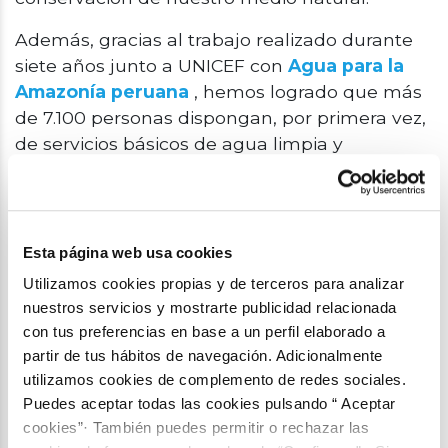
Además, gracias al trabajo realizado durante
siete años junto a UNICEF con
Agua para la
Amazonía peruana
, hemos logrado
que
más
de
7.100 personas
dispongan
, por primera vez,
de servicios
básicos
de agua limpia y
saneamiento en las comunidades rurales de
la Amazonía peruana.
Asimismo, en nuestro firme compromiso por
Esta página web usa cookies
la sostenibilidad y la lucha contra el cambio
Utilizamos cookies propias y de terceros para analizar
climático, desde Fundación Aquae nos hemos
nuestros servicios y mostrarte publicidad relacionada
sumado al
Pacto Fundaciones por el Clima
con tus preferencias en base a un perfil elaborado a
promovido por la
Asociación Española de
partir de tus hábitos de navegación. Adicionalmente
Fundaciones
y la
Fundación Daniel y Nina
utilizamos cookies de complemento de redes sociales.
Carasso.
Puedes aceptar todas las cookies pulsando “ Aceptar
cookies”· También puedes permitir o rechazar las
Un pacto del que ya forman parte
más de 140