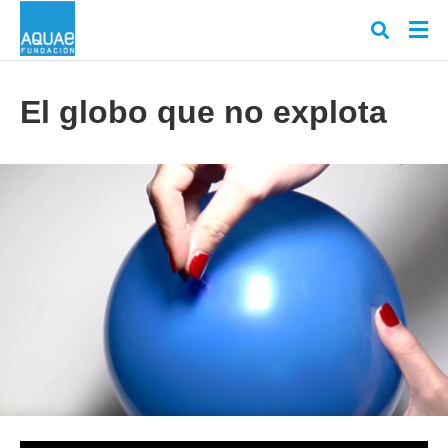
El globo que no explota
Escr
tu
cons
y
puls
en
INT