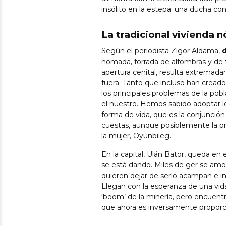
insólito en la estepa: una ducha con
La tradicional vivienda
Según el periodista Zigor Aldama,
d
nómada, forrada de alfombras y de 
apertura cenital, resulta extremad
fuera. Tanto que incluso han creado
los principales problemas de la pobl
el nuestro. Hemos sabido adoptar l
forma de vida, que es la conjunción
cuestas, aunque posiblemente la pró
la mujer, Oyunbileg.
En la capital, Ulán Bator, queda e
se está dando. Miles de ger se amo
quieren dejar de serlo acampan e i
Llegan con la esperanza de una vida 
‘boom’ de la minería, pero encuentr
que ahora es inversamente proporci