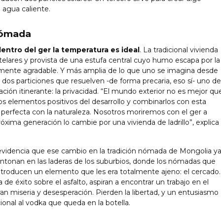
 agua caliente.
 nómada
entro del ger la temperatura es ideal
. La tradicional vivienda
telares y provista de una estufa central cuyo humo escapa por la
amente agradable. Y más amplia de lo que uno se imagina desde
 dos particiones que resuelven -de forma precaria, eso sí- uno de
ación itinerante: la privacidad. “El mundo exterior no es mejor qu
os elementos positivos del desarrollo y combinarlos con esta
 perfecta con la naturaleza. Nosotros moriremos con el ger a
xima generación lo cambie por una vivienda de ladrillo”, explica
n evidencia que ese cambio en la tradición nómada de Mongolia y
ntonan en las laderas de los suburbios, donde los nómadas que
ntroducen un elemento que les era totalmente ajeno: el cercado.
de éxito sobre el asfalto, aspiran a encontrar un trabajo en el
an miseria y desesperación. Pierden la libertad, y un entusiasmo
onal al vodka que queda en la botella.