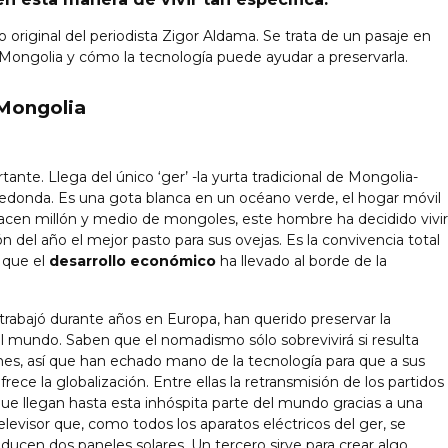
 original del periodista Zigor Aldama. Se trata de un pasaje en
Mongolia y cómo la tecnología puede ayudar a preservarla.
 Mongolia
tante. Llega del único ‘ger’ -la yurta tradicional de Mongolia-
 redonda. Es una gota blanca en un océano verde, el hogar móvil
acen millón y medio de mongoles, este hombre ha decidido vivir
n del año el mejor pasto para sus ovejas. Es la convivencia total
a que el
desarrollo económico
ha llevado al borde de la
trabajó durante años en Europa, han querido preservar la
el mundo. Saben que el nomadismo sólo sobrevivirá si resulta
ones, así que han echado mano de la tecnología para que a sus
ofrece la globalización. Entre ellas la retransmisión de los partidos
que llegan hasta esta inhóspita parte del mundo gracias a una
levisor que, como todos los aparatos eléctricos del ger, se
oducen dos paneles solares. Un tercero sirve para crear algo