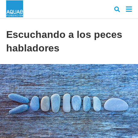
Escuchando a los peces
habladores
Escr
tu
cons
y
puls
en
INT