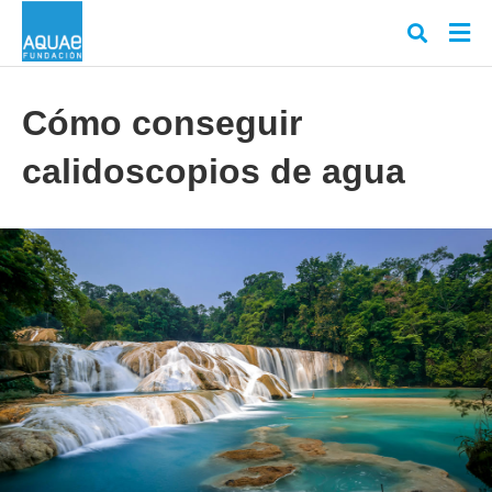
Cómo conseguir
calidoscopios de agua
Escr
tu
cons
y
puls
en
INT