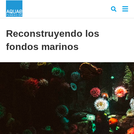
Reconstruyendo los
fondos marinos
Escr
tu
cons
y
puls
en
INT