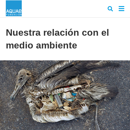
Nuestra relación con el
medio ambiente
Escr
tu
cons
y
puls
en
INT