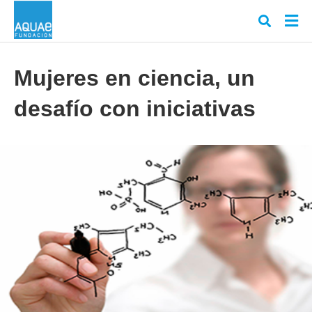
Mujeres en ciencia, un
desafío con iniciativas
Escr
tu
cons
y
puls
en
INT