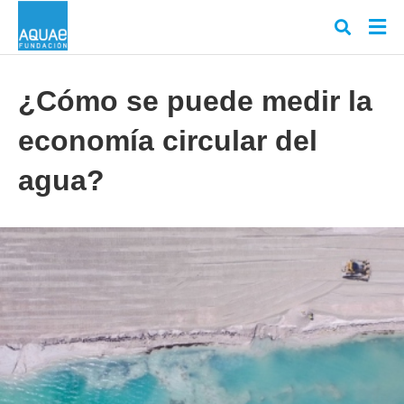
¿Cómo se puede medir la
economía circular del
Escr
tu
cons
agua?
y
puls
en
INT