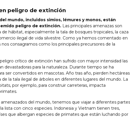
en peligro de extinción
 del mundo, incluidos simios, lémures y monos, están
emido peligro de extinción.
Las principales amenazas son
 de hábitat, especialmente la tala de bosques tropicales, la caza
comercio ilegal de vida silvestre. Como ya hemos comentado en
s nos consagramos como los principales precursores de la
peligro crítico de extinción han sufrido con mayor intensidad las
n devastadoras para la naturaleza. Durante tiempo se ha
para ser convertidos en mascotas. Año tras año, pierden hectáreas
 de la tala ilegal de árboles en diferentes lugares del mundo. La
itats, por ejemplo, para construir carreteras, impacta
rimates.
s amenazados del mundo, tenemos que viajar a diferentes parte
lista con cinco especies. Indonesia y Vietnam tienen tres,
e países que albergan especies de primates que están luchando por