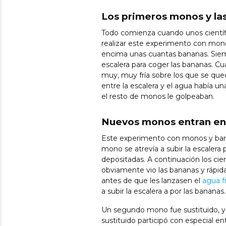
Los primeros monos y la
Todo comienza cuando unos científi
realizar este experimento con mono
encima unas cuantas bananas. Siem
escalera para coger las bananas. Cu
muy, muy fría sobre los que se qu
entre la escalera y el agua había un
el resto de monos le golpeaban.
Nuevos monos entran en
Este experimento con monos y bana
mono se atrevía a subir la escaler
depositadas. A continuación los cie
obviamente vio las bananas y rápidam
antes de que les lanzasen el
agua fr
a subir la escalera a por las bananas.
Un segundo mono fue sustituido, y 
sustituido participó con especial en