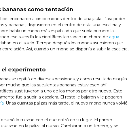
s bananas como tentación
cos encerraron a cinco monos dentro de una jaula. Para poder
s y bananas, dispusieron en el centro de esta una escalera y
pre había un mono más espabilado que subía primero la
ando eso sucedía los científicos lanzaban un chorro de
agua
edaban en el suelo. Tiempo después los monos asumieron que
a correlación. Así, cuando un mono se disponía a subir la escalera,
 el experimento
nas se repitió en diversas ocasiones, y como resultado ningún
a por mucho que las suculentas bananas estuviesen ahí
ntíficos sustituyeron a uno de los monos por otro nuevo. Este
ente fue a subir la escalera. El resto le bajaron y le pegaron
ía
. Unas cuantas palizas más tarde, el nuevo mono nunca volvió
ocurrió lo mismo con el que entró en su lugar. El primer
tusiasmo en la paliza al nuevo. Cambiaron a un tercero, y se