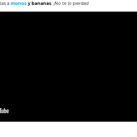
tas a
monos
y bananas
. ¡No te lo pierdas!