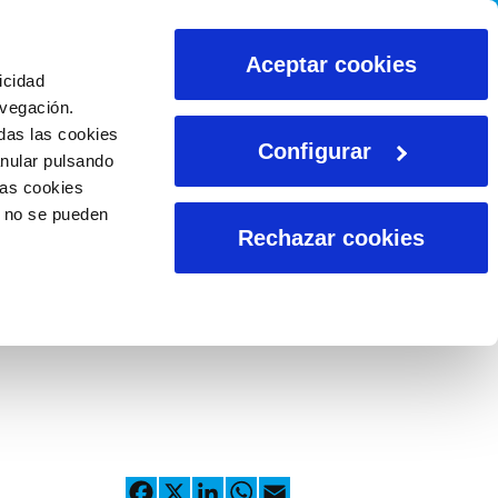
CALCULADORAS
Aceptar cookies
icidad
avegación.
das las cookies
Configurar
anular pulsando
las cookies
o no se pueden
Rechazar cookies
Facebook
X
LinkedIn
WhatsApp
Email