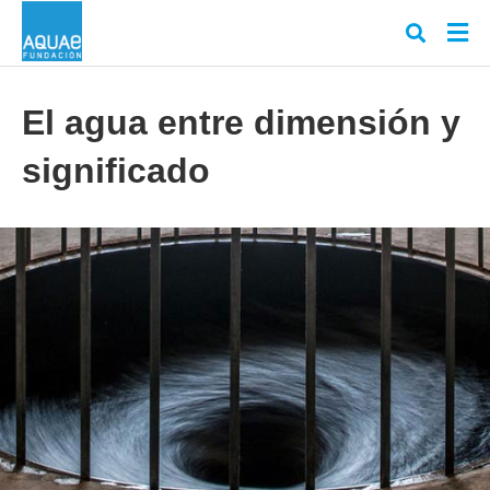
El agua entre dimensión y
significado
Escr
tu
cons
y
puls
en
INT