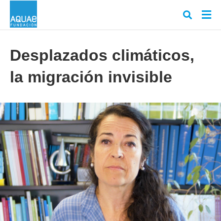
Desplazados climáticos,
la migración invisible
Escr
tu
cons
y
puls
en
INT