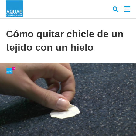
Cómo quitar chicle de un
tejido con un hielo
Escr
tu
cons
y
puls
en
INT