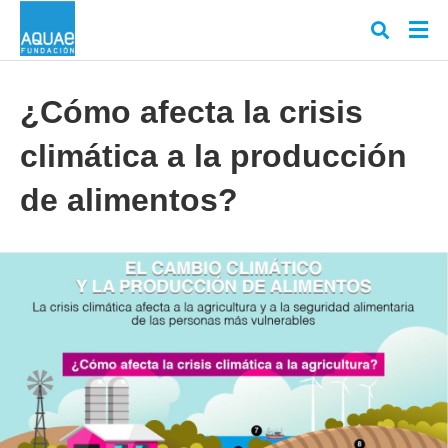
¿Cómo afecta la crisis
climática a la producción
Escr
tu
cons
de alimentos?
y
puls
en
INT