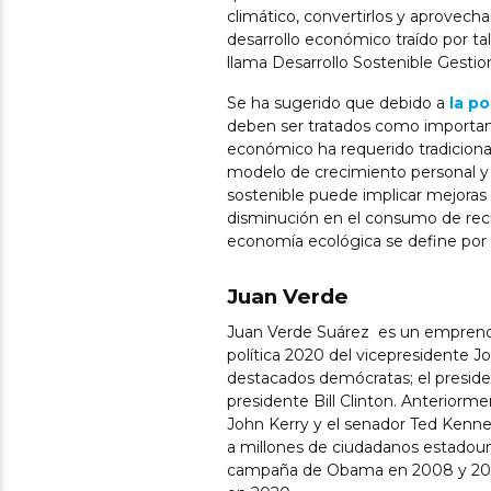
climático, convertirlos y aprovec
desarrollo económico traído por ta
llama Desarrollo Sostenible Gesti
Se ha sugerido que debido a
la po
deben ser tratados como importante
económico ha requerido tradiciona
modelo de crecimiento personal y 
sostenible puede implicar mejoras
disminución en el consumo de recu
economía ecológica se define por su
Juan Verde
Juan Verde Suárez es un emprende
política 2020 del vicepresidente 
destacados demócratas; el presiden
presidente Bill Clinton. Anteriorme
John Kerry y el senador Ted Kenned
a millones de ciudadanos estadouni
campaña de Obama en 2008 y 2012