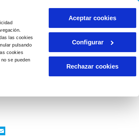
CALCULADORAS
Aceptar cookies
icidad
avegación.
das las cookies
Configurar
anular pulsando
las cookies
o no se pueden
Rechazar cookies
ook
nkedIn
WhatsApp
Email