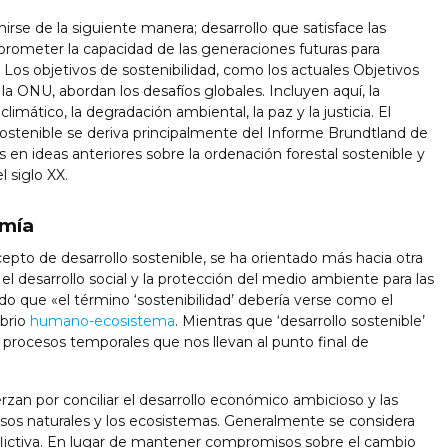
nirse de la siguiente manera; desarrollo que satisface las
rometer la capacidad de las generaciones futuras para
 Los objetivos de sostenibilidad, como los actuales Objetivos
 la ONU, abordan los desafíos globales. Incluyen aquí, la
limático, la degradación ambiental, la paz y la justicia. El
stenible se deriva principalmente del Informe Brundtland de
 en ideas anteriores sobre la ordenación forestal sostenible y
 siglo XX.
omía
epto de desarrollo sostenible, se ha orientado más hacia otra
el desarrollo social y la protección del medio ambiente para las
do que «el término ‘sostenibilidad’ debería verse como el
ibrio
humano-ecosistema
. Mientras que ‘desarrollo sostenible’
os procesos temporales que nos llevan al punto final de
an por conciliar el desarrollo económico ambicioso y las
rsos naturales y los ecosistemas. Generalmente se considera
lictiva. En lugar de mantener compromisos sobre el cambio