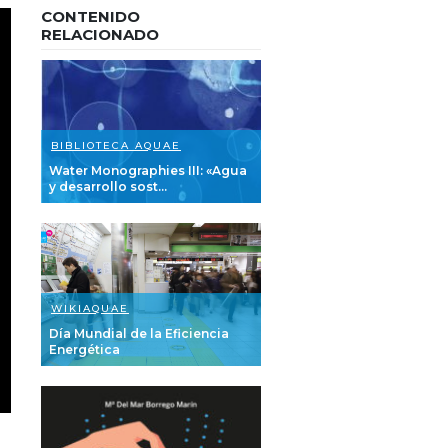
CONTENIDO
RELACIONADO
BIBLIOTECA AQUAE
Water Monographies III: «Agua
y desarrollo sost...
WIKIAQUAE
Día Mundial de la Eficiencia
Energética