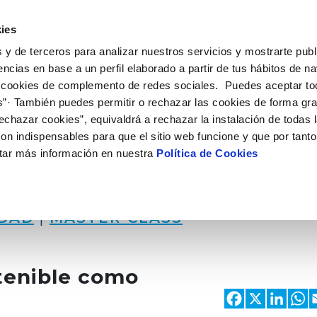
 HACEMOS
CAMPUS AQUAE
HISTORIAS DEL CAMBIO
ies
 y de terceros para analizar nuestros servicios y mostrarte publ
encias en base a un perfil elaborado a partir de tus hábitos de n
 cookies de complemento de redes sociales. Puedes aceptar to
s”· También puedes permitir o rechazar las cookies de forma gr
echazar cookies”, equivaldrá a rechazar la instalación de todas 
on indispensables para que el sitio web funcione y que por tant
tar más información en nuestra
Política de Cookies
IDAD
|
MASTER CLASS
stenible como
Faceb
X
Li