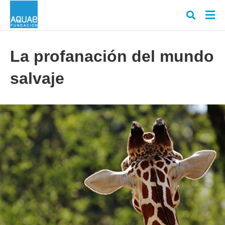
La profanación del mundo
salvaje
Escr
tu
cons
y
puls
en
INT