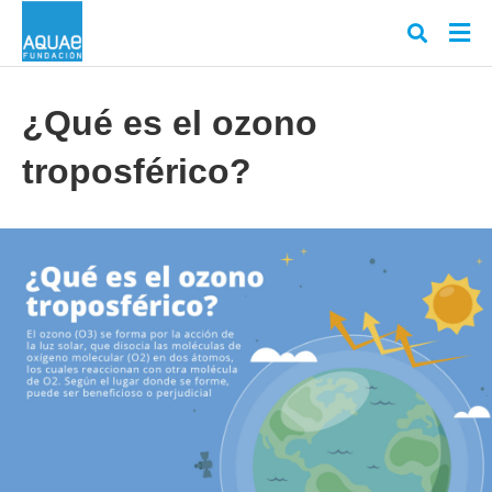
¿Qué es el ozono
troposférico?
Escr
tu
cons
y
puls
en
INT