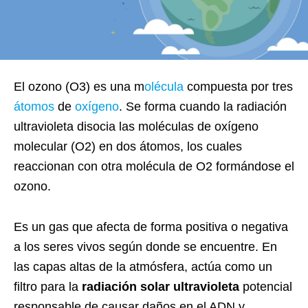
El ozono (O3) es una m
olécula
compuesta por tres
átomos
de
oxígeno
. Se forma cuando la radiación
ultravioleta disocia las moléculas de oxígeno
molecular (O2) en dos átomos, los cuales
reaccionan con otra molécula de O2 formándose el
ozono.
Es un gas que afecta de forma positiva o negativa
a los seres vivos según donde se encuentre. En
las capas altas de la atmósfera, actúa como un
filtro para la
radiación solar ultravioleta
potencial
responsable de causar daños en el ADN y