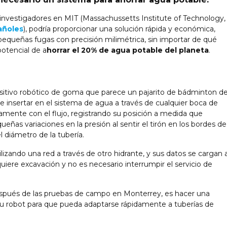
investigadores en MIT (Massachussetts Institute of Technology,
añoles
), podría proporcionar una solución rápida y económica,
equeñas fugas con precisión milimétrica, sin importar de qué
potencial de a
horrar el 20% de agua potable del planeta
.
ositivo robótico de goma que parece un pajarito de bádminton d
e insertar en el sistema de agua a través de cualquier boca de
mente con el flujo, registrando su posición a medida que
eñas variaciones en la presión al sentir el tirón en los bordes de
l diámetro de la tubería.
ilizando una red a través de otro hidrante, y sus datos se cargan 
iere excavación y no es necesario interrumpir el servicio de
después de las pruebas de campo en Monterrey, es hacer una
 su robot para que pueda adaptarse rápidamente a tuberías de