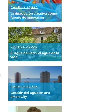
CAMPUS AQUAE
La disrupción creativa como
fuente de innovación
e
CAMPUS AQUAE
El agua de París, el agua de la
vida
a
CAMPUS AQUAE
Gestión del agua en una
Smart City