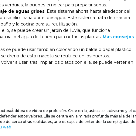
 las verduras, la puedes emplear para preparar sopas.
laje de aguas grises
. Este sistema ahorra hasta alrededor del
o se eliminaría por el desagüe. Este sistema trata de manera
año y la cocina para su reutilización.
ello, se puede crear un jardín de lluvia, que funciona
ural del agua de la tierra para nutrir las plantas.
Más consejos
tas se puede usar también colocando un balde o papel plástico
 se drena de esta maceta se reutilice en los huertos.
olver a usar: tras limpiar los platos con ella, se puede verter en
tora/editora de vídeo de profesión. Cree en la justicia, el activismo y el ca
ender estos valores. Ella se centra en la mirada profunda más allá de la f
do de cerca otras realidades, uno es capaz de entender la complejidad de
su web