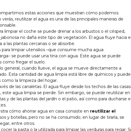
e compartimos estas acciones que muestran cómo podemos
verás, reutilizar el agua es una de las principales maneras de
onsable.
ra limpiar el coche se puede drenar a los arbustos o el césped,
abonosa no daña este tipo de vegetación. El agua fluye hacia e
a a las plantas cercanas o se absorbe.
las para limpiar utensilios –que consume mucha agua
rga– se puede usar una tina con agua. Este agua se puede
es como fregar el suelo.
Por lo general, cuando llueve, el agua se mueve directamente a
lado. Esta cantidad de agua limpia está libre de químicos y puede
 como la limpieza del hogar.
avés de las canaletas. El agua fluye desde los techos de las casas
o, este agua limpia se pierde. Sin embargo, se puede reutilizar en
as y de las plantas del jardín o el patio, así como para ducharse e
tes.
stra cómo ahorrar agua en casa consiste en
reutilizar el
os y botellas, pero no se ha consumido; en lugar de tirarla, se
gar, entre otros.
cer la pasta o la utilizada para limpiar las verduras para regar. S