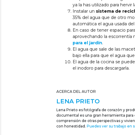
ya la has utilizado para hervir
Instalar un
sistema de recic
35% del agua que de otro mod
automática el agua usada del b
En caso de tener espacio para 
aprovechando la escorrentía nat
para el jardín
.
El agua que sale de las mace
bajo ella para que el agua que
El agua de la cocina se puede v
el inodoro para descargarla.
ACERCA DEL AUTOR
LENA PRIETO
Lena Prieto es fotógrafa de corazón y produc
documental es una gran herramienta para def
comprensión de otras perspectivas y vivien
con honestidad.
Puedes ver su trabajo en 