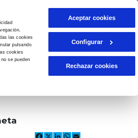
CALCULADORAS
Aceptar cookies
icidad
avegación.
das las cookies
Configurar
anular pulsando
las cookies
o no se pueden
Rechazar cookies
neta
Facebook
X
LinkedIn
WhatsApp
Email