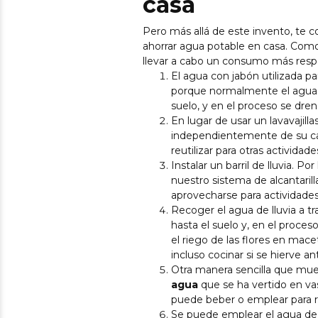
casa
Pero más allá de este invento, t
ahorrar agua potable en casa. Como 
llevar a cabo un consumo más resp
El agua con jabón utilizada pa
porque normalmente el agua j
suelo, y en el proceso se dren
En lugar de usar un lavavajil
independientemente de su ca
reutilizar para otras actividad
Instalar un barril de lluvia. 
nuestro sistema de alcantaril
aprovecharse para actividades
Recoger el agua de lluvia a tr
hasta el suelo y, en el proces
el riego de las flores en macet
incluso cocinar si se hierve an
Otra manera sencilla que mue
agua
que se ha vertido en vas
puede beber o emplear para re
Se puede emplear el agua de co