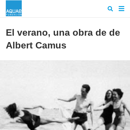
El verano, una obra de de
Albert Camus
Escr
tu
cons
y
puls
en
INT