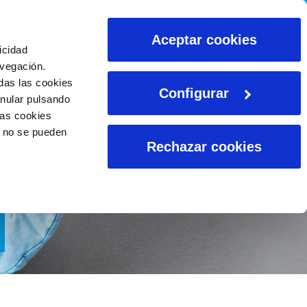
CALCULADORAS
Aceptar cookies
icidad
avegación.
das las cookies
Configurar
anular pulsando
las cookies
o no se pueden
Rechazar cookies