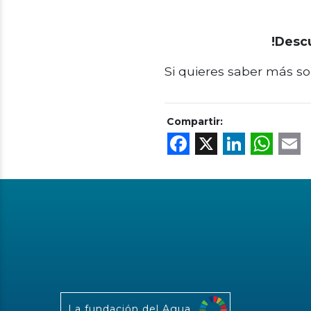
!Desc
Si quieres saber más so
Compartir:
Facebook
X
Linke
Wh
La fundación del Agua