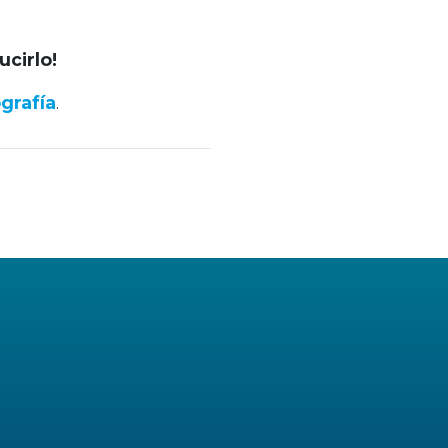
ucirlo!
ografía
.