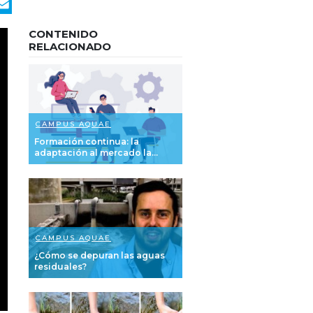
ook
nkedIn
WhatsApp
Email
CONTENIDO
RELACIONADO
CAMPUS AQUAE
Formación continua: la
adaptación al mercado la...
CAMPUS AQUAE
¿Cómo se depuran las aguas
residuales?