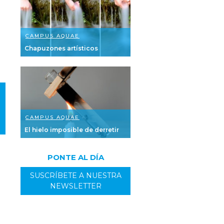
CAMPUS AQUAE
Chapuzones artísticos
CAMPUS AQUAE
El hielo imposible de derretir
PONTE AL DÍA
SUSCRÍBETE A NUESTRA
NEWSLETTER