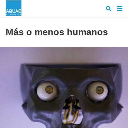
Más o menos humanos
Escr
tu
cons
y
puls
en
INT