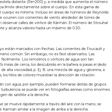
la estela distante (Re≈200) y, a medida que aumenta el número
pa límite directamente sobre el cuerpo. En esta gama de
o del cuerpo es mínima. Incluso en áreas de números de Reynolds
e ocurren con corrientes de viento alrededor de torres de
den observar calles de vórtice de Kármán. El número de Strouhal
nte y alcanza valores hasta un máximo de 0.30.
o están marcados con flechas. Las corrientes de Foucault y
ómeno común. Sin embargo, no es fácil observarlos. Las
 fácilmente. Los remolinos o vórtices de agua son tan
 miras de cerca, los descubrirás en la bañera si pasas el dedo
 de alta viscosidad, p. Ej. B. una mezcla de agua y glicerina, a
 los hilos de colores muestran la dirección de rotación.
mán con agua, por ejemplo, pueden formarse detrás de grupos
La turbulencia se puede ver en fotografías aéreas como enormes
agen de satélite a la derecha.
que se mueve rápidamente a través del aire con la mano, se
e Karman similar a la imagen de arriba a la derecha.