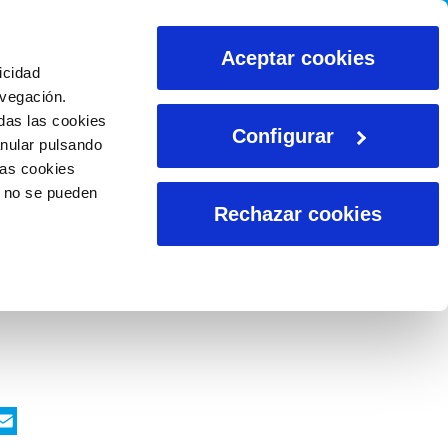
CALCULADORAS
Aceptar cookies
icidad
avegación.
das las cookies
Configurar
anular pulsando
las cookies
o no se pueden
Rechazar cookies
ook
nkedIn
WhatsApp
Email