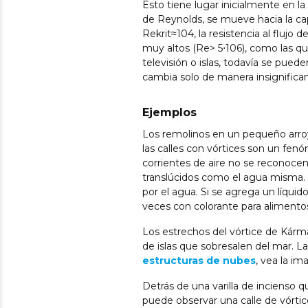
Esto tiene lugar inicialmente en 
de Reynolds, se mueve hacia la ca
Rekrit≈104, la resistencia al fluj
muy altos (Re> 5⋅106), como las qu
televisión o islas, todavía se pue
cambia solo de manera insignifica
Ejemplos
Los remolinos en un pequeño arroy
las calles con vórtices son un fen
corrientes de aire no se reconocen
translúcidos como el agua misma. Si
por el agua. Si se agrega un líquido
veces con colorante para alimentos,
Los estrechos del vórtice de Kár
de islas que sobresalen del mar. 
estructuras de nubes
, vea la im
Detrás de una varilla de incienso 
puede observar una calle de vórtic