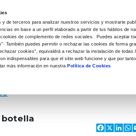
 HACEMOS
CAMPUS AQUAE
HISTORIAS DEL CAMBIO
ies
 y de terceros para analizar nuestros servicios y mostrarte publ
encias en base a un perfil elaborado a partir de tus hábitos de n
 cookies de complemento de redes sociales. Puedes aceptar to
s”· También puedes permitir o rechazar las cookies de forma gr
echazar cookies”, equivaldrá a rechazar la instalación de todas 
on indispensables para que el sitio web funcione y que por tant
tar más información en nuestra
Política de Cookies
OS
botella
Faceb
X
Li