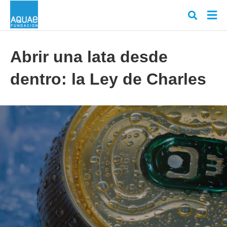
Abrir una lata desde
dentro: la Ley de Charles
Escr
tu
cons
y
puls
en
INT