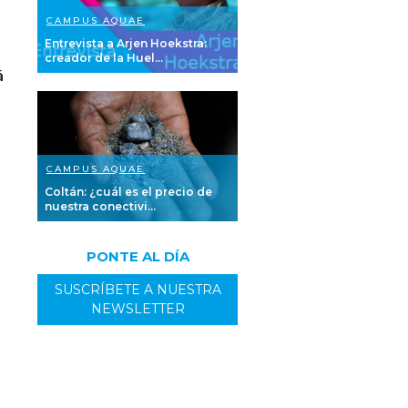
CAMPUS AQUAE
Entrevista a Arjen Hoekstra:
creador de la Huel...
á
CAMPUS AQUAE
Coltán: ¿cuál es el precio de
nuestra conectivi...
PONTE AL DÍA
SUSCRÍBETE A NUESTRA
NEWSLETTER