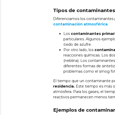
Tipos de contaminantes
Diferenciamos los
contaminantes p
contaminación atmosférica
.
Los
contaminantes primar
particulares. Algunos ejempl
óxido de azufre.
Por otro lado, los
contamina
reacciones químicas. Los dos
(neblina). Los contaminantes
diferentes formas de sintet
problemas como el smog fo
El tiempo que un contaminante p
residencia.
Este tiempo es más o 
atmósfera. Para los gases, el tie
reactivos permanecen menos tiempo
Ejemplos de contaminan