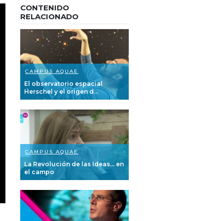
CONTENIDO
RELACIONADO
CAMPUS AQUAE
El observatorio espacial
Herschel y el origen d...
CAMPUS AQUAE
La Revolución de las Ideas… en
el campo