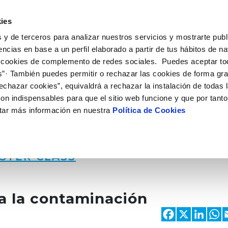
 HACEMOS
CAMPUS AQUAE
HISTORIAS DEL CAMBIO
ies
 y de terceros para analizar nuestros servicios y mostrarte publ
encias en base a un perfil elaborado a partir de tus hábitos de n
 cookies de complemento de redes sociales. Puedes aceptar to
s”· También puedes permitir o rechazar las cookies de forma gr
echazar cookies”, equivaldrá a rechazar la instalación de todas 
on indispensables para que el sitio web funcione y que por tant
tar más información en nuestra
Política de Cookies
STER CLASS
a la contaminación
Faceb
X
Li