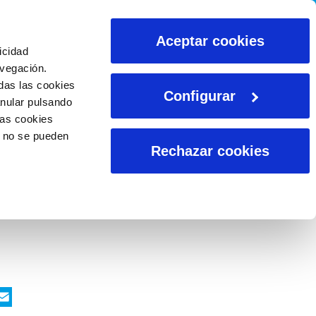
CALCULADORAS
Aceptar cookies
icidad
avegación.
das las cookies
Configurar
anular pulsando
las cookies
o no se pueden
Rechazar cookies
ook
nkedIn
WhatsApp
Email