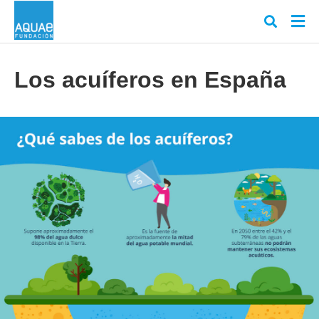
Los acuíferos en España
Escr
tu
cons
y
puls
en
INT