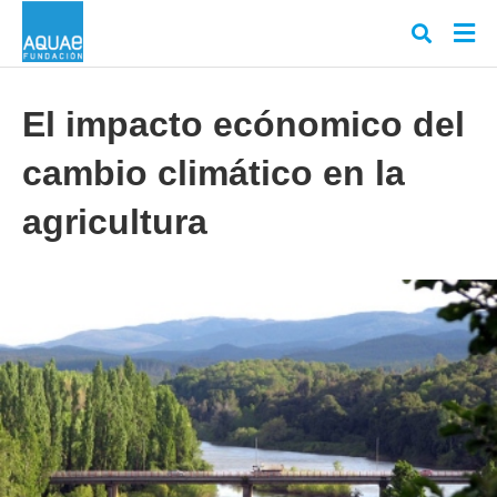
El impacto ecónomico del
cambio climático en la
Escr
tu
cons
agricultura
y
puls
en
INT