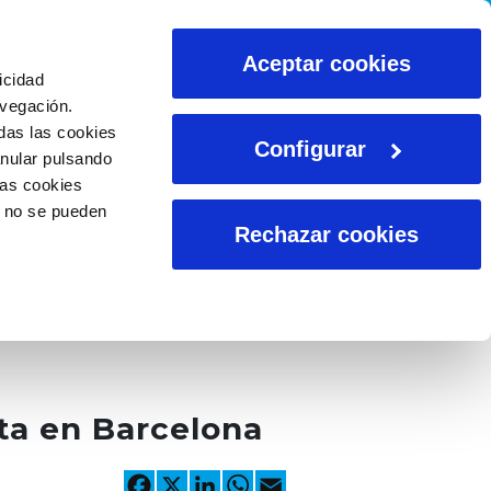
CALCULADORAS
Aceptar cookies
icidad
avegación.
das las cookies
Configurar
anular pulsando
las cookies
o no se pueden
Rechazar cookies
ta en Barcelona
Facebook
X
LinkedIn
WhatsApp
Email