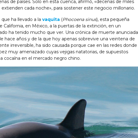
enas de países. Solo en esta cuenca, afirmó, «decenas de miles
 extienden cada noche», para sostener este negocio millonario.
o que ha llevado a la
vaquita
(
Phocoena sinus
), esta pequeña
California, en México, a la puertas de la extinción, en un
ado ha tenido mucho que ver. Una crónica de muerte anunciada
de hace años y de la que hoy apenas sobrevive una veintena de
nte irreversible, ha sido causada porque cae en las redes donde
n pez muy amenazado cuyas vejigas natatorias, de supuestos
la cocaína en el mercado negro chino.