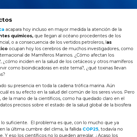
ctos
ca
acapara hoy incluso en mayor medida la atención de la
tes químicos,
que llegan al océano procedentes de los
encial, o a consecuencia de los vertidos petroleros, l
as
tico
ocupan hoy los cerebros de muchos investigadores, como
nternacional de Mamíferos Marinos. ¿Cómo afectan los
?, ¿cómo inciden en la salud de los cetáceos y otros mamíferos
vir como bioindicadoras en este tema?, ¿qué toxinas llevan
as?
do su presencia en toda la cadena trófica marina. Aún
ál es su efecto en la salud del común de los seres vivos. Pero
de la mano de la científicos, como ha quedado claro en el
s precisos sobre el estado de la salud global de la biosfera
lo suficiente. El problema es que, con lo mucho que ya
la última cumbre del clima, la fallida
COP25
, todavía no
Y eso los científicos no lo pueden arreglar. ¿Acaso los