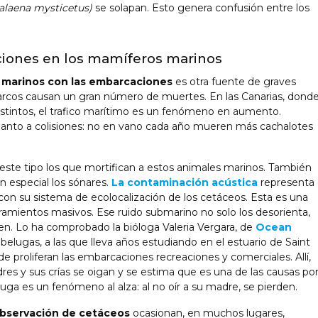
alaena mysticetus)
se solapan. Esto genera confusión entre los
ciones en los
mamíferos
marinos
s marinos con las embarcaciones
es otra fuente de graves
barcos causan un gran número de muertes. En las Canarias, dond
istintos, el trafico marítimo es un fenómeno en aumento.
anto a colisiones: no en vano cada año mueren más cachalotes
 este tipo los que mortifican a estos animales marinos. También
n especial los sónares.
La contaminación acústica
representa
con su sistema de ecolocalización de los cetáceos. Esta es una
ramientos masivos. Ese ruido submarino no solo los desorienta,
n. Lo ha comprobado la bióloga Valeria Vergara, de
Ocean
elugas, a las que lleva años estudiando en el estuario de Saint
proliferan las embarcaciones recreaciones y comerciales. Allí,
adres y sus crías se oigan y se estima que es una de las causas po
luga es un fenómeno al alza: al no oír a su madre, se pierden.
observación de cetáceos
ocasionan, en muchos lugares,