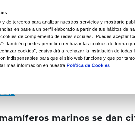
UÉ HACEMOS
CAMPUS AQUAE
HISTORIAS DEL CAMBIO
ies
 y de terceros para analizar nuestros servicios y mostrarte publ
encias en base a un perfil elaborado a partir de tus hábitos de n
 cookies de complemento de redes sociales. Puedes aceptar to
s”· También puedes permitir o rechazar las cookies de forma gr
echazar cookies”, equivaldrá a rechazar la instalación de todas 
on indispensables para que el sitio web funcione y que por tant
tar más información en nuestra
Política de Cookies
RMAS
 mamíferos marinos se dan ci