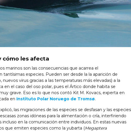
y cómo les afecta
os marinos son las consecuencias que acarrea el
en tantísimas especies. Pueden ser desde la la aparición de
nuevos virus gracias a las temperaturas más elevadas) a la
a en el caso del oso polar, pues el Ártico donde habita se
muy grave. Eso es lo que nos contó Kit M. Kovacs, experta en
icada en
Instituto Polar Noruego de Tromsø
.
explicó, las migraciones de las especies se desfasan y las especies
scasas zonas idóneas para la alimentación o cría, interfiriendo
s incluso en la comunicación entre individuos. En estas nuevas
idos que emiten especies como la yubarta (
Megaptera