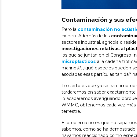
Contaminación y sus efe
Pero la
contaminación no acústi
ciencia. Además de los
contaminan
sectores industrial, agrícola o resid
investigaciones relativas al plás
los que se juntan en el Congreso I
microplásticos
a la cadena trófica
marinos?, ¿qué especies pueden ser
asociadas esas partículas tan dañin
Lo cierto es que ya se ha comproba
tardaremos en saber exactamente cu
lo acabaremos averiguando porque, 
WMMC, obtenemos cada vez más dato
terrestre.
El problema no es que no sepamos 
sabemos, como se ha demostrado en 
hayamos reaccionado como especie. 