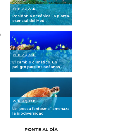
WIKIAQUAE
Posidonia oceánica, la planta
esencial del Medi...
n
e
WIKIAQUAE
El cambio climático, un
peligro para los océanos
WIKIAQUAE
La “pesca fantasma” amenaza
la biodiversidad
o
PONTE AL DÍA