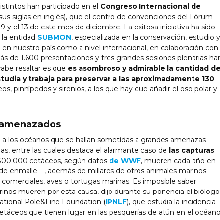
stintos han participado en el
Congreso Internacional de
sus siglas en inglés), que el centro de convenciones del Fórum
 y el 13 de este mes de diciembre. La exitosa iniciativa ha sido
 la entidad
SUBMON
, especializada en la conservación, estudio y
en nuestro país como a nivel internacional, en colaboración con
Más de 1.600 presentaciones y tres grandes sesiones plenarias ha
abe resaltar es que
es asombroso y admirable la cantidad d
tudia y trabaja para preservar a las aproximadamente 130
eos, pinnípedos y sirenios, a los que hay que añadir el oso polar y
, amenazados
 a los océanos que se hallan sometidas a grandes amenazas
as, entre las cuales destaca el alarmante caso de
las capturas
 300.000 cetáceos, según datos
de WWF
, mueren cada año en
 de enmalle—, además de millares de otros animales marinos:
comerciales, aves o tortugas marinas. Es imposible saber
nos mueren por esta causa, dijo durante su ponencia el biólogo
ational Pole&Line Foundation (
IPNLF
), que estudia la incidencia
cetáceos que tienen lugar en las pesquerías de atún en el océan