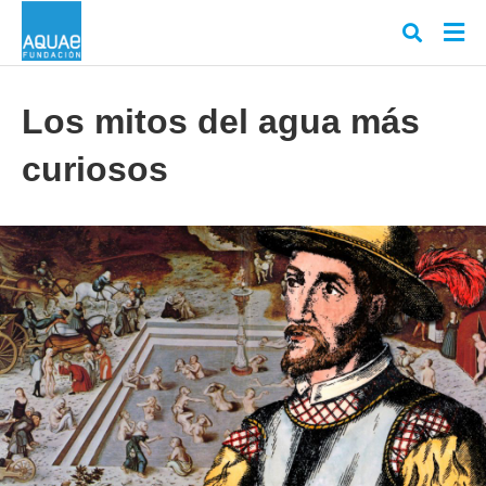
Los mitos del agua más
curiosos
Escr
tu
cons
y
puls
en
INT