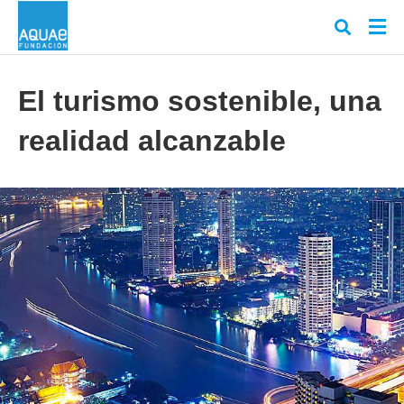
El turismo sostenible, una
realidad alcanzable
Escr
tu
cons
y
puls
en
INT