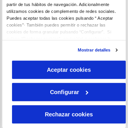
partir de tus hábitos de navegación. Adicionalmente
utilizamos cookies de complemento de redes sociales.
Puedes aceptar todas las cookies pulsando “ Aceptar
cookies”· También puedes permitir o rechazar las
cookies de forma granular pulsando “Configurar”. Si
pulsas “Rechazar cookies”, equivaldrá a rechazar la
instalación de todas las cookies salvo las necesarias que
Mostrar detalles
son indispensables para que el sitio web funcione y que
URGENCIA CLIMÁTICA
por tanto no se pueden desactivar. Puedes consultar
La zona que más sufre el cambio climático
más información en nuestra
Política de Cookies
Aceptar cookies
Configurar
Rechazar cookies
CIENCIA
La investigación científica: gran olvidada frente