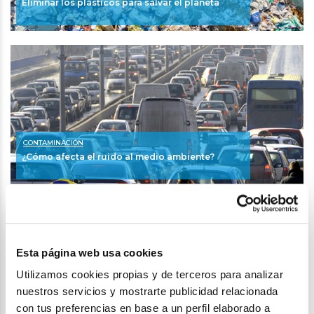
Eliminar los plásticos para salvar el planeta
CONTAMINACIÓN
¿Cómo afecta el ruido al medio ambiente?
Esta página web usa cookies
Utilizamos cookies propias y de terceros para analizar
nuestros servicios y mostrarte publicidad relacionada
SOSTENIBILIDAD
con tus preferencias en base a un perfil elaborado a
Los bosques: aliados contra la crisis climática