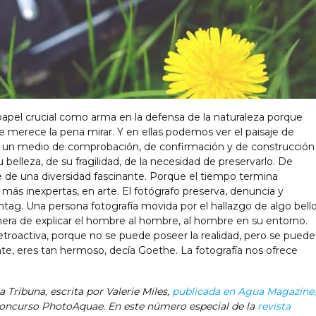
pel crucial como arma en la defensa de la naturaleza porque
e merece la pena mirar. Y en ellas podemos ver el paisaje de
 un medio de comprobación, de confirmación y de construcción
 belleza, de su fragilidad, de la necesidad de preservarlo. De
e de una diversidad fascinante. Porque el tiempo termina
s más inexpertas, en arte. El fotógrafo preserva, denuncia y
ntag. Una persona fotografía movida por el hallazgo de algo bell
era de explicar el hombre al hombre, al hombre en su entorno.
troactiva, porque no se puede poseer la realidad, pero se puede
e, eres tan hermoso, decía Goethe. La fotografía nos ofrece
Tribuna, escrita por Valerie Miles,
publicada en Agua Magazine,
concurso PhotoAquae. En este número especial de la
revista