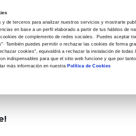
 HACEMOS
CAMPUS AQUAE
HISTORIAS DEL CAMBIO
ies
 y de terceros para analizar nuestros servicios y mostrarte publ
encias en base a un perfil elaborado a partir de tus hábitos de n
 cookies de complemento de redes sociales. Puedes aceptar to
s”· También puedes permitir o rechazar las cookies de forma gr
echazar cookies”, equivaldrá a rechazar la instalación de todas 
on indispensables para que el sitio web funcione y que por tant
tar más información en nuestra
Política de Cookies
e!