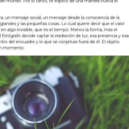
el mundo. Por lo tanto, te explico de una manera nueva el
, un mensaje social, un mensaje desde la consciencia de la
grandes y las pequeñas cosas. Lo cual quiere decir que el valor
a en algo invisible, que es el tiempo. Menos la forma, más el
fotógrafo decide captar la irradiación de luz, esa presencia y esa
tro del encuadre y lo que se conjetura fuera de él. El objeto
 un momento.