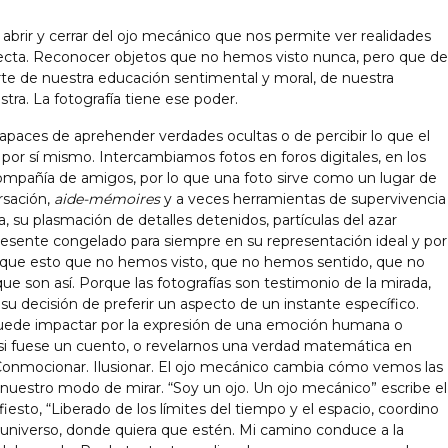
 abrir y cerrar del ojo mecánico que nos permite ver realidades
recta. Reconocer objetos que no hemos visto nunca, pero que de
te de nuestra educación sentimental y moral, de nuestra
tra. La fotografía tiene ese poder.
paces de aprehender verdades ocultas o de percibir lo que el
r por sí mismo. Intercambiamos fotos en foros digitales, en los
ompañía de amigos, por lo que una foto sirve como un lugar de
rsación,
aide-mémoires
y a veces herramientas de supervivencia
a, su plasmación de detalles detenidos, partículas del azar
resente congelado para siempre en su representación ideal y por
e que esto que no hemos visto, que no hemos sentido, que no
que son así. Porque las fotografías son testimonio de la mirada,
su decisión de preferir un aspecto de un instante específico.
Puede impactar por la expresión de una emoción humana o
 si fuese un cuento, o revelarnos una verdad matemática en
Conmocionar. Ilusionar. El ojo mecánico cambia cómo vemos las
nuestro modo de mirar. “Soy un ojo. Un ojo mecánico” escribe el
iesto, “Liberado de los límites del tiempo y el espacio, coordino
 universo, donde quiera que estén. Mi camino conduce a la