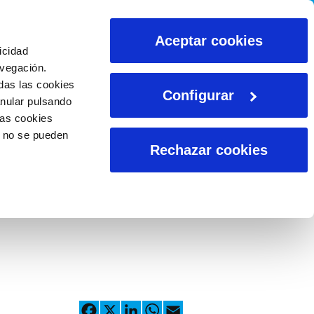
CALCULADORAS
Aceptar cookies
icidad
avegación.
das las cookies
Configurar
anular pulsando
las cookies
o no se pueden
Rechazar cookies
Facebook
X
LinkedIn
WhatsApp
Email