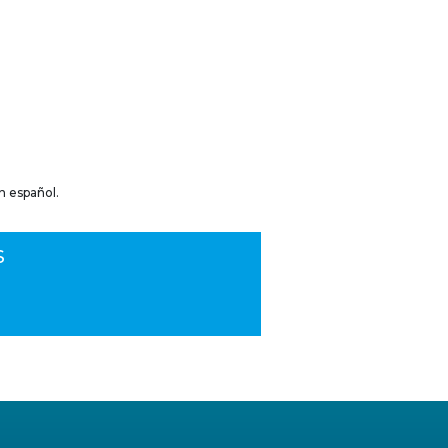
n español.
S