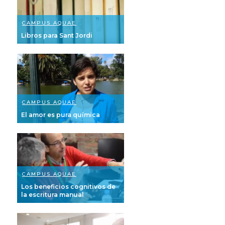
CAMPUS AQUAE
Libros para Sant Jordi
CAMPUS AQUAE
El amor es pura química
CAMPUS AQUAE
Los beneficios cognitivos de
la escritura manual