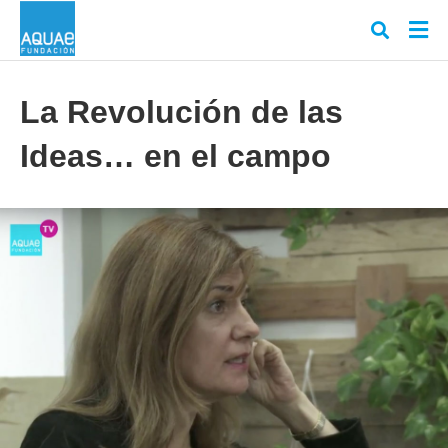
La Revolución de las
Ideas… en el campo
Escr
tu
cons
y
puls
en
INT