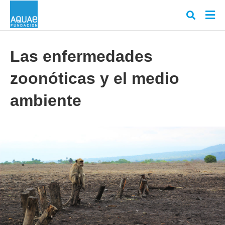
Las enfermedades
zoonóticas y el medio
Escr
tu
cons
ambiente
y
puls
en
INT