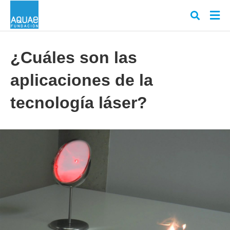
¿Cuáles son las
aplicaciones de la
Escr
tu
cons
tecnología láser?
y
puls
en
INT