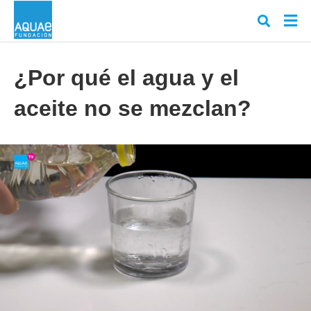
¿Por qué el agua y el
aceite no se mezclan?
Escr
tu
cons
y
puls
en
INT