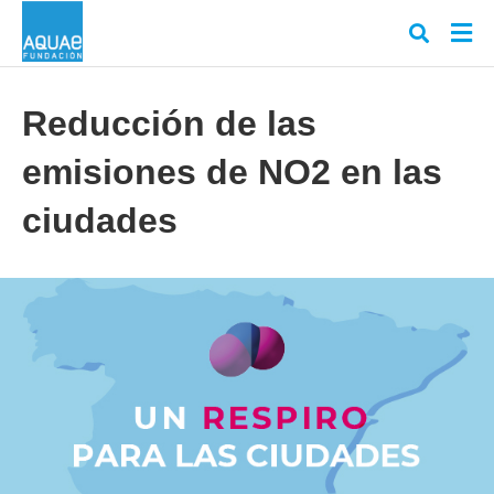
Reducción de las
emisiones de NO2 en las
Escr
tu
cons
ciudades
y
puls
en
INT