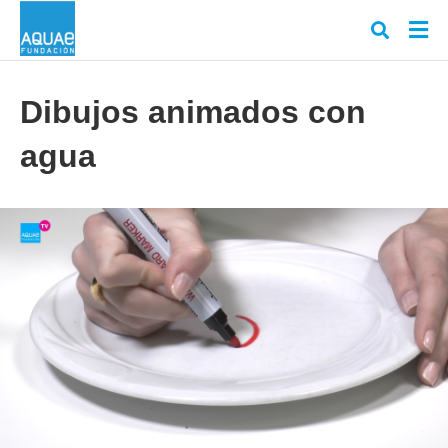
Dibujos animados con
agua
Escr
tu
cons
y
puls
en
INT