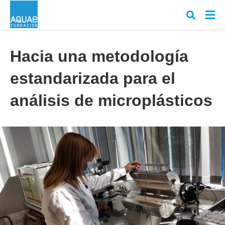
Hacia una metodología
estandarizada para el
Escr
tu
cons
análisis de microplásticos
y
puls
en
INT